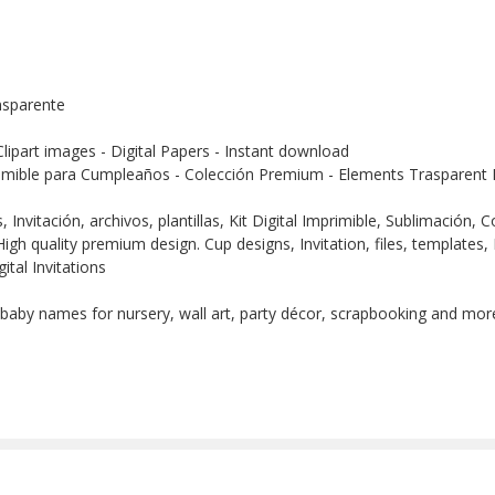
nsparente
Clipart images - Digital Papers - Instant download
imible para Cumpleaños - Colección Premium - Elements Trasparent D
Invitación, archivos, plantillas, Kit Digital Imprimible, Sublimación,
igh quality premium design. Cup designs, Invitation, files, templates, 
ital Invitations
 baby names for nursery, wall art, party décor, scrapbooking and more!