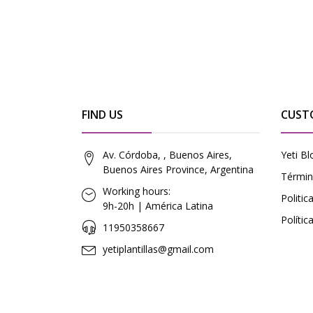
FIND US
CUST
Av. Córdoba, , Buenos Aires,
Yeti Bl
Buenos Aires Province, Argentina
Términ
Working hours:
Politi
9h-20h | América Latina
Polític
11950358667
yetiplantillas@gmail.com