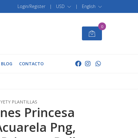
Login/Register
|
USD
|
English
0
BLOG
CONTACTO
YETY PLANTILLAS
nes Princesa
Acuarela Png,