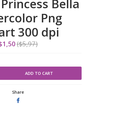
Princess Bella
rcolor Png
art 300 dpi
$1,50
($5,97)
Share