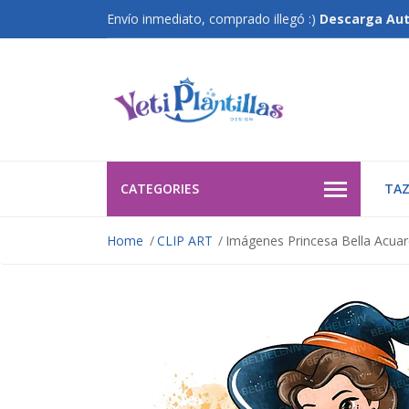
Envío inmediato, comprado illegó :)
Descarga Au
CATEGORIES
TAZ
Home
CLIP ART
Imágenes Princesa Bella Acuare