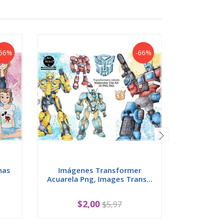
66%
-66%
mas
Imágenes Transformer
Imágenes 
Acuarela Png, Images Trans...
Imag
$2,00
$5,97