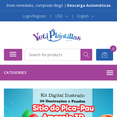
Envío inmediato, comprado illegó :)
Descarga Automáticas
Login/Register
|
USD
|
English
0
CATEGORIES