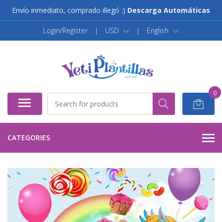
Envío inmediato, comprado illegó :)
Descarga Automáticas
Login/Register
|
USD
|
English
0
CATEGORIES