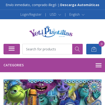
Envío inmediato, comprado illegó :)
Descarga Automáticas
Login/Register
|
USD
|
English
0
CATEGORIES