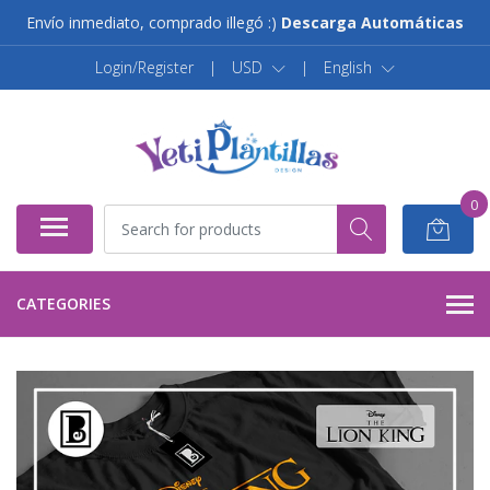
Envío inmediato, comprado illegó :)
Descarga Automáticas
Login/Register
|
USD
|
English
0
CATEGORIES