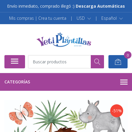
Envío inmediato, comprado illegó :)
Descarga Automáticas
Mis compras | Crea tu cuenta
|
USD
|
Español
0
CATEGORÍAS
-51%