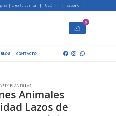
pras | Crea tu cuenta
|
USD
|
Español
0
BLOG
CONTACTO
YETY PLANTILLAS
nes Animales
idad Lazos de