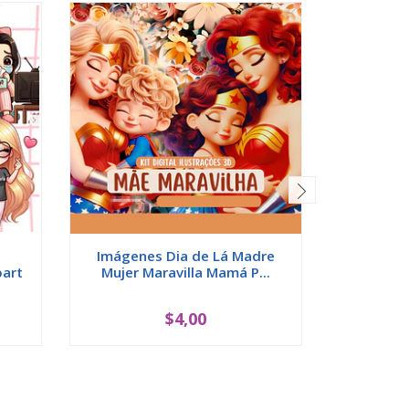
Imágenes Dia de Lá Madre
Imágenes 
part
Mujer Maravilla Mamá P...
300
$4,00