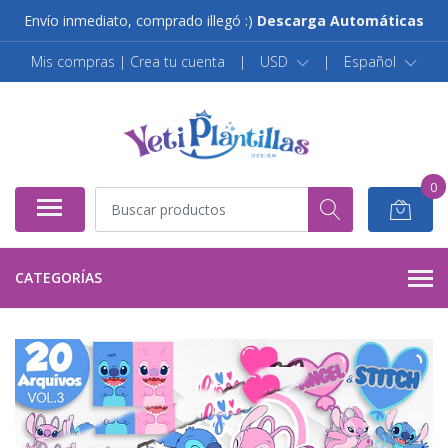
Envío inmediato, comprado illegó :)
Descarga Automáticas
Mis compras | Crea tu cuenta
|
USD
|
Español
0
CATEGORÍAS