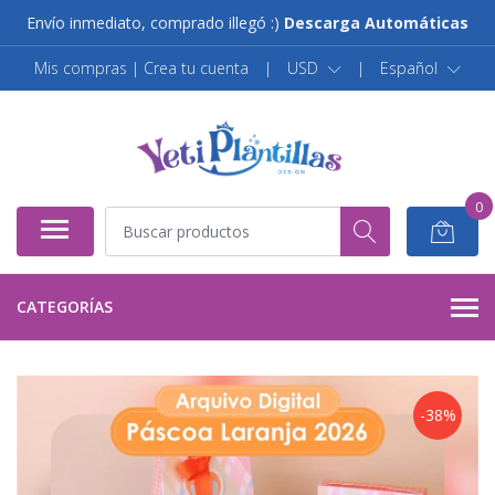
Envío inmediato, comprado illegó :)
Descarga Automáticas
Mis compras | Crea tu cuenta
|
USD
|
Español
0
CATEGORÍAS
-38%