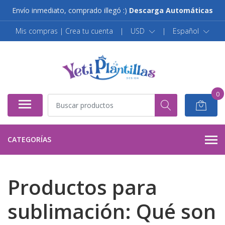
Envío inmediato, comprado illegó :)
Descarga Automáticas
Mis compras | Crea tu cuenta
|
USD
|
Español
0
CATEGORÍAS
Productos para
sublimación: Qué son