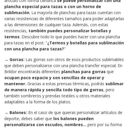
artículo con forma cilíndrica
se puede personalizar con una
plancha especial para tazas o con un horno de
sublimación
. La mayoría de planchas para tazas cuentan con
varias resistencias de diferentes tamaños para poder adaptarlas
a las dimensiones de cualquier taza. Además, con estas
resistencias,
también puedes personalizar botellas y
termos
. Descubre todo lo que puedes hacer con una plancha
para tazas en el post: "
¿Termos y botellas para sublimación
con una plancha para tazas?
"
→
Gorras:
Las gorras son otros de esos productos sublimables
que deben personalizarse con una plancha transfer especial. En
Brildor encontrarás diferentes
planchas para gorras
que
ocupan poco espacio y son sencillas de operar y
mantener.
Gracias a estas prensas térmicas, podrás
sublimar
de manera rápida y sencilla todo tipo de gorras
, pero
también sombreros y prendas textiles u otros materiales
adaptables a la forma de los platos.
→
Balones:
En el caso de que quieras personalizar artículos de
deporte, debes saber que
los balones pueden
personalizarse con escudos, nombres...
pero por su forma