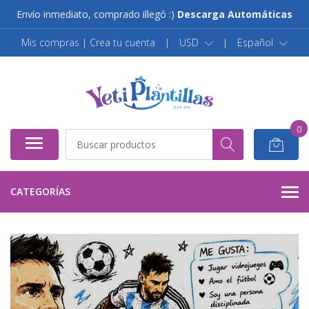
Envío inmediato, comprado illegó :)
Descarga Automáticas
Mis compras | Crea tu cuenta
|
USD
|
Español
0
CATEGORÍAS