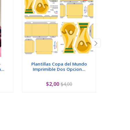
o
Plantillas Copa del Mundo
Diseños 
...
Imprimible Dos Opcion...
hinch
$2,00
$4,00