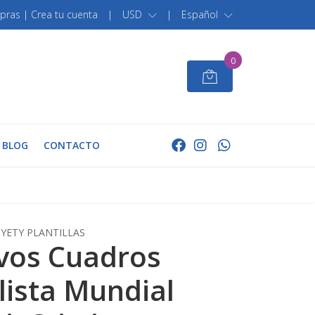
pras | Crea tu cuenta
|
USD
|
Español
0
BLOG
CONTACTO
YETY PLANTILLAS
vos Cuadros
lista Mundial