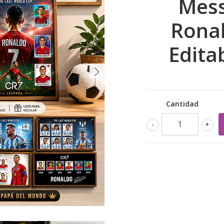
Mess
Rona
Edita
Cantidad
-
+