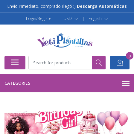
Envío inmediato, comprado illegó :)
Descarga Automáticas
Login/Register
|
USD
|
English
0
CATEGORIES