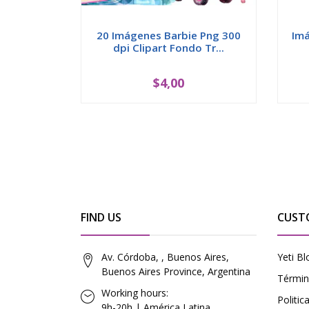
20 Imágenes Barbie Png 300
Imá
dpi Clipart Fondo Tr...
$4,00
FIND US
CUST
Av. Córdoba, , Buenos Aires,
Yeti Bl
Buenos Aires Province, Argentina
Términ
Working hours:
Politi
9h-20h | América Latina