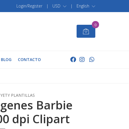
Login/Register
|
USD
|
English
0
BLOG
CONTACTO
YETY PLANTILLAS
genes Barbie
0 dpi Clipart