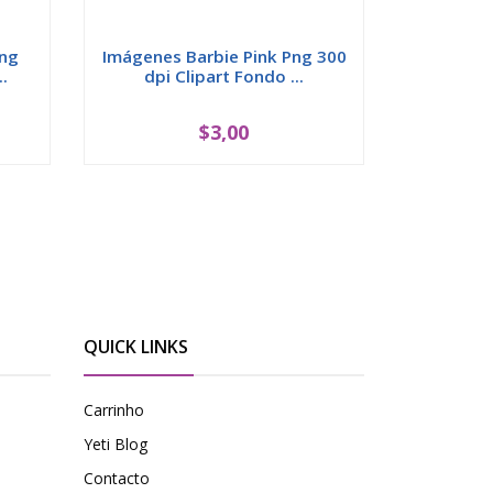
Png
Imágenes Barbie Pink Png 300
Imágene
.
dpi Clipart Fondo ...
300 dp
$3,00
QUICK LINKS
Carrinho
Yeti Blog
Contacto