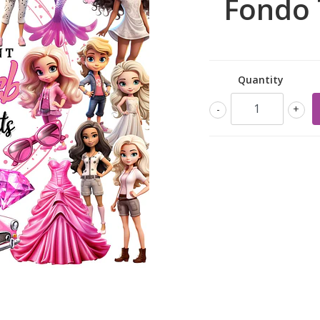
Fondo 
Quantity
-
+