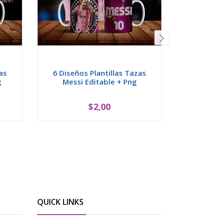
as
6 Diseños Plantillas Tazas
7 Diseñ
g
Messi Editable + Png
Muñequ
$2,00
QUICK LINKS