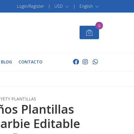
Login/Register
|
USD
|
English
0
BLOG
CONTACTO
YETY PLANTILLAS
ños Plantillas
arbie Editable