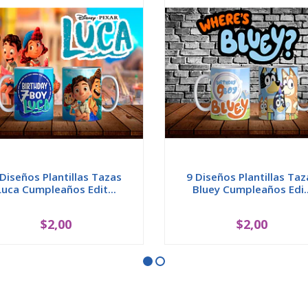
 Diseños Plantillas Tazas
9 Diseños Plantillas Taz
Luca Cumpleaños Edit...
Bluey Cumpleaños Edi..
$2,00
$2,00