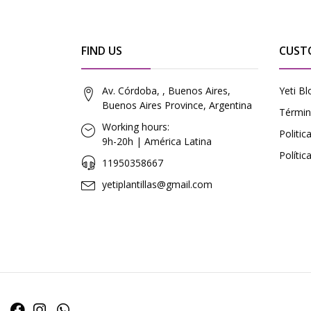
FIND US
CUST
Av. Córdoba, , Buenos Aires,
Yeti Bl
Buenos Aires Province, Argentina
Términ
Working hours:
Politi
9h-20h | América Latina
Polític
11950358667
yetiplantillas@gmail.com