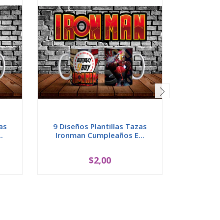
as
9 Diseños Plantillas Tazas
9 Diseñ
.
Ironman Cumpleaños E...
Minion
$2,00