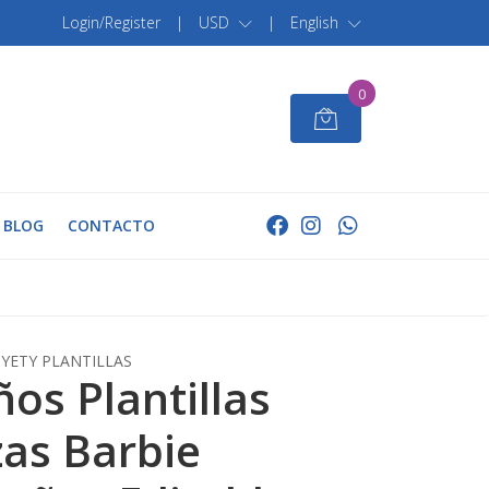
Login/Register
|
USD
|
English
0
BLOG
CONTACTO
YETY PLANTILLAS
ños Plantillas
as Barbie