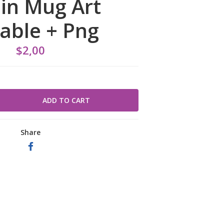
ain Mug Art
table + Png
$2,00
Share