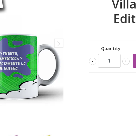
Vill
Edi
Quantity
-
+