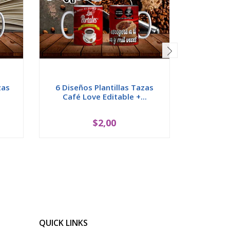
zas
6 Diseños Plantillas Tazas
7 Diseñ
Café Love Editable +...
Muñequ
$2,00
QUICK LINKS