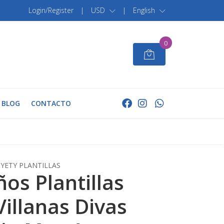
Login/Register
|
USD
|
English
0
BLOG
CONTACTO
YETY PLANTILLAS
ños Plantillas
Villanas Divas