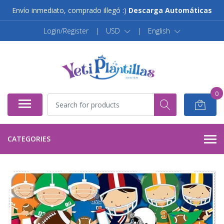
Envío inmediato, comprado illegó :)
Descarga Automáticas
Login/Register
|
USD
|
English
0
CATEGORIES