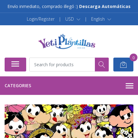
Envío inmediato, comprado illegó :)
Descarga Automáticas
Login/Register
|
USD
|
English
0
CATEGORIES