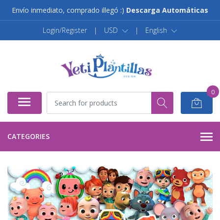
Envío inmediato, comprado illegó :)
Descarga Automáticas
Login/Register
|
USD
|
English
0
CATEGORIES