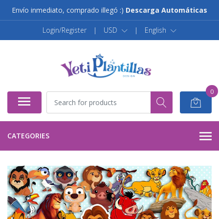
Envío inmediato, comprado illegó :)
Descarga Automáticas
Login/Register
|
USD
|
English
0
CATEGORIES