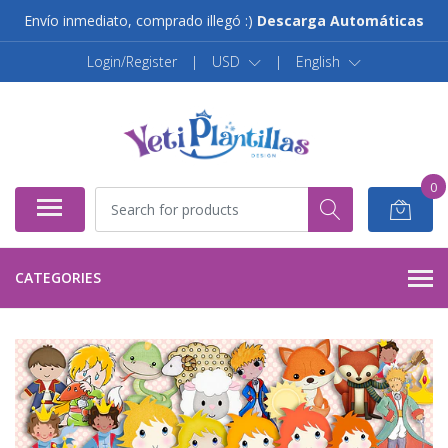
Envío inmediato, comprado illegó :)
Descarga Automáticas
Login/Register
|
USD
|
English
0
CATEGORIES