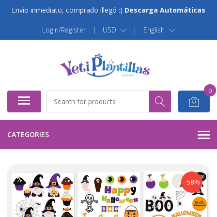
Envío inmediato, comprado illegó :)
Descarga Automáticas
Login/Register
|
USD
|
English
0
CATEGORIES
-58%