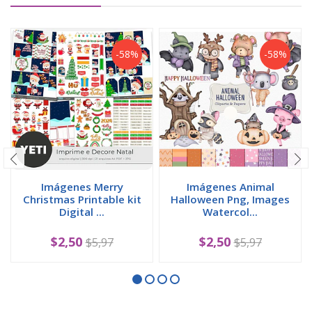
-58%
-58%
Imágenes Merry
Imágenes Animal
Christmas Printable kit
Halloween Png, Images
Digital ...
Watercol...
$2,50
$2,50
$5,97
$5,97