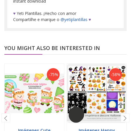
instant download
♥
Yeti Plantillas. ¡Hecho con amor
Compartilhe e marque o
@yetiplantillas
♥
YOU MIGHT ALSO BE INTERESTED IN
-75%
-58%
Imágenes Cute
Imágenes Happy