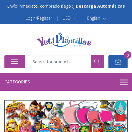
Envío inmediato, comprado illegó :)
Descarga Automáticas
Login/Register
|
USD
|
English
0
CATEGORIES