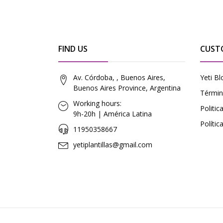
FIND US
CUST
Av. Córdoba, , Buenos Aires,
Yeti Bl
Buenos Aires Province, Argentina
Términ
Working hours:
Politi
9h-20h | América Latina
Polític
11950358667
yetiplantillas@gmail.com