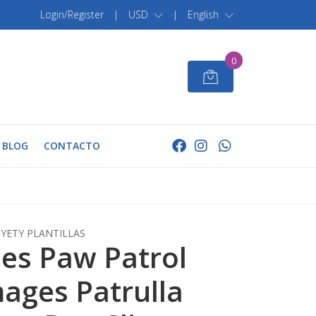
Login/Register
|
USD
|
English
0
BLOG
CONTACTO
YETY PLANTILLAS
es Paw Patrol
mages Patrulla