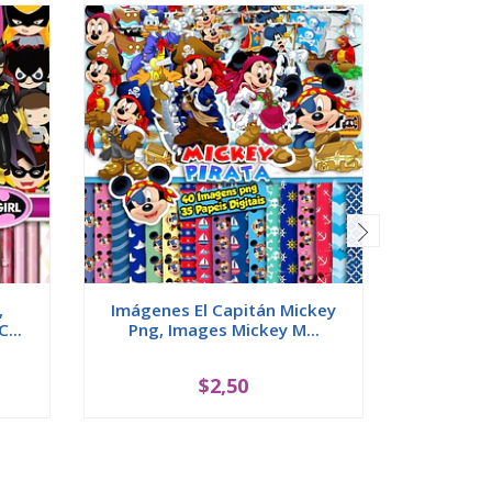
,
Imágenes El Capitán Mickey
Imágene
...
Png, Images Mickey M...
Png, I
$2,50