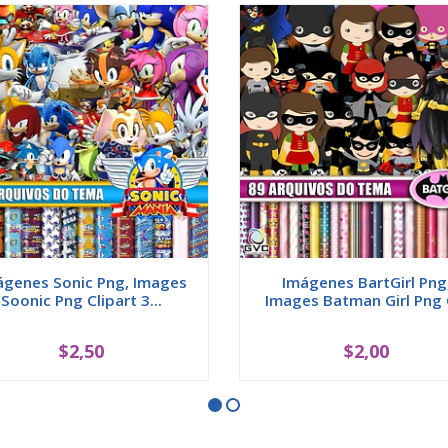
ágenes Sonic Png, Images
Imágenes BartGirl Png
Soonic Png Clipart 3...
Images Batman Girl Png C
$2,50
$2,00