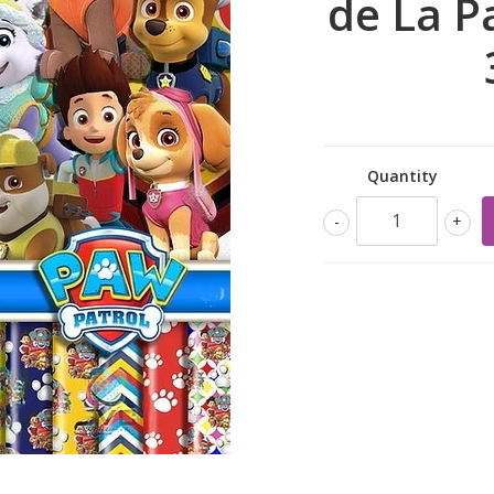
de La P
Quantity
-
+