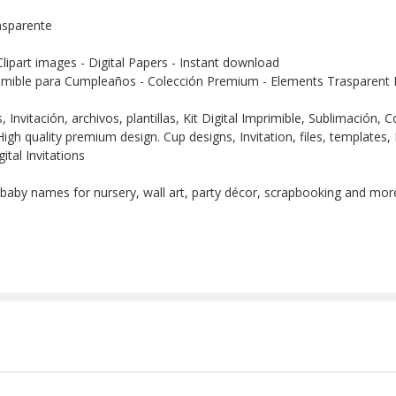
nsparente
Clipart images - Digital Papers - Instant download
imible para Cumpleaños - Colección Premium - Elements Trasparent D
Invitación, archivos, plantillas, Kit Digital Imprimible, Sublimación,
igh quality premium design. Cup designs, Invitation, files, templates, 
ital Invitations
 baby names for nursery, wall art, party décor, scrapbooking and more!