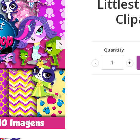
Littles
Clip
Quantity
-
+