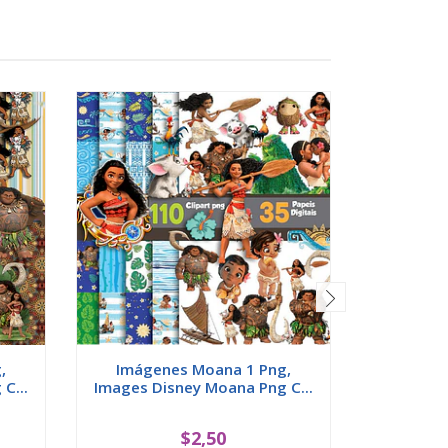
,
Imágenes Moana 1 Png,
Imáge
C...
Images Disney Moana Png C...
Images D
$2,50