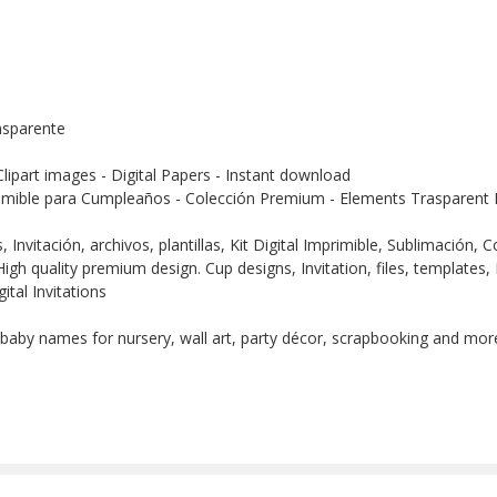
nsparente
Clipart images - Digital Papers - Instant download
imible para Cumpleaños - Colección Premium - Elements Trasparent D
Invitación, archivos, plantillas, Kit Digital Imprimible, Sublimación,
igh quality premium design. Cup designs, Invitation, files, templates, 
ital Invitations
 baby names for nursery, wall art, party décor, scrapbooking and more!