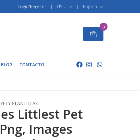
Login/Register
|
USD
|
English
0
BLOG
CONTACTO
YETY PLANTILLAS
s Littlest Pet
Png, Images