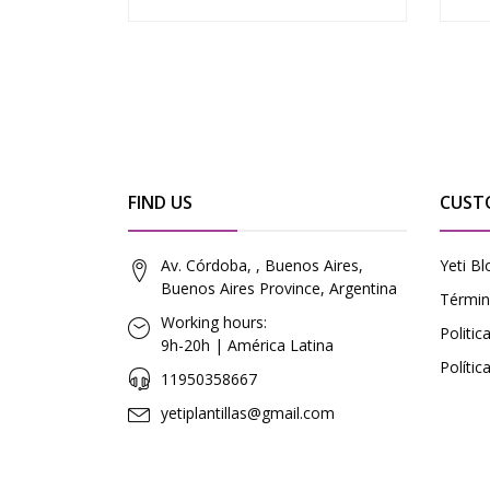
FIND US
CUST
Av. Córdoba, , Buenos Aires,
Yeti Bl
Buenos Aires Province, Argentina
Términ
Working hours:
Politi
9h-20h | América Latina
Polític
11950358667
yetiplantillas@gmail.com