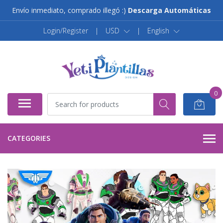
Envío inmediato, comprado illegó :)
Descarga Automáticas
Login/Register
|
USD
|
English
0
CATEGORIES