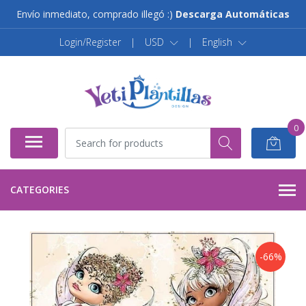
Envío inmediato, comprado illegó :)
Descarga Automáticas
Login/Register
|
USD
|
English
0
CATEGORIES
-66%