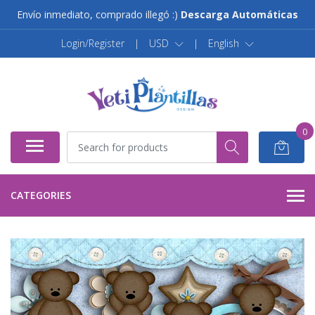
Envío inmediato, comprado illegó :)
Descarga Automáticas
Login/Register
|
USD
|
English
0
CATEGORIES