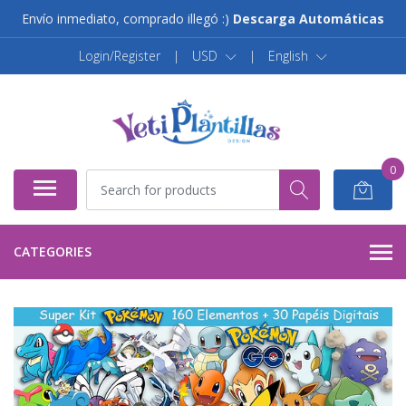
Envío inmediato, comprado illegó :)
Descarga Automáticas
Login/Register
|
USD
|
English
0
CATEGORIES