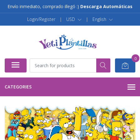
Envío inmediato, comprado illegó :)
Descarga Automáticas
Login/Register
|
USD
|
English
0
CATEGORIES