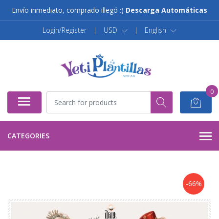
Envío inmediato, comprado illegó :)
Descarga Automáticas
Login/Register
|
USD
|
English
0
CATEGORIES
-66%