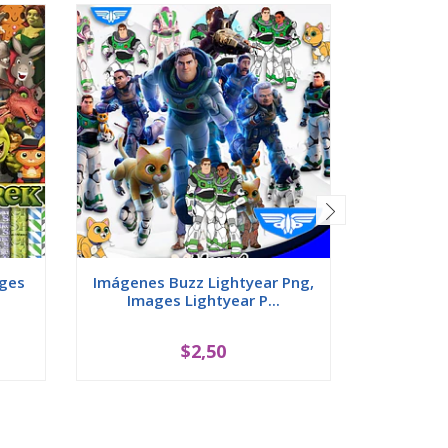
ages
Imágenes Buzz Lightyear Png,
Imág
Images Lightyear P...
Lady
$2,50