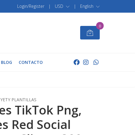
Login/Register
|
USD
|
English
0
BLOG
CONTACTO
YETY PLANTILLAS
s TikTok Png,
s Red Social