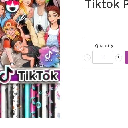
Tiktok 
Quantity
-
+