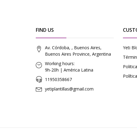
FIND US
CUST
Av. Córdoba, , Buenos Aires,
Yeti Bl
Buenos Aires Province, Argentina
Términ
Working hours:
Politi
9h-20h | América Latina
Polític
11950358667
yetiplantillas@gmail.com