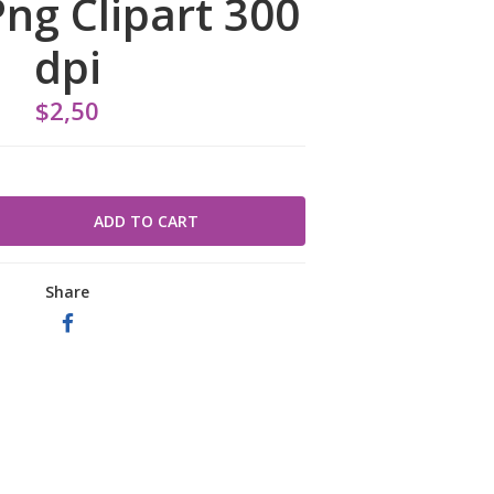
Png Clipart 300
dpi
$2,50
Share